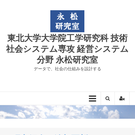
コ
ン
テ
ン
ツ
東北大学大学院工学研究科 技術
へ
ス
社会システム専攻 経営システム
キ
分野 永松研究室
ッ
プ
データで、社会の仕組みを設計する