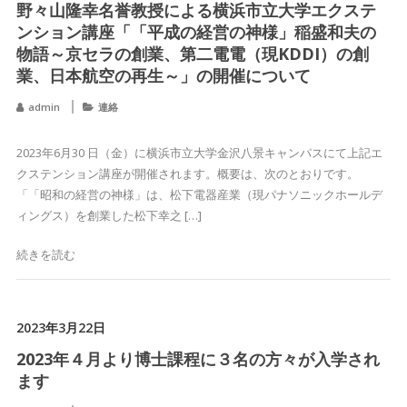
野々山隆幸名誉教授による横浜市立大学エクステ
ンション講座「「平成の経営の神様」稲盛和夫の
物語～京セラの創業、第二電電（現KDDI）の創
業、日本航空の再生～」の開催について
admin
連絡
2023年6月30 日（金）に横浜市立大学金沢八景キャンパスにて上記エ
クステンション講座が開催されます。概要は、次のとおりです。
「「昭和の経営の神様」は、松下電器産業（現パナソニックホールデ
ィングス）を創業した松下幸之 […]
続きを読む
2023年3月22日
2023年４月より博士課程に３名の方々が入学され
ます