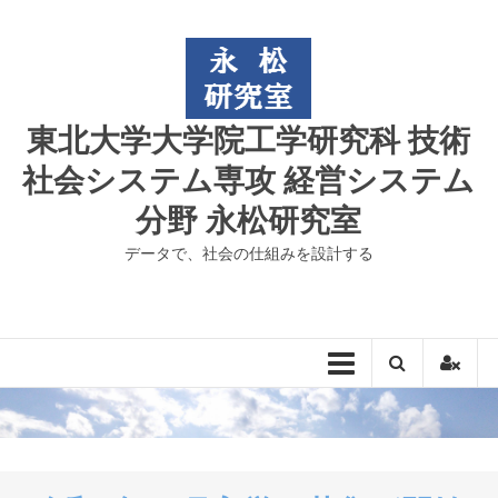
コ
ン
テ
ン
ツ
東北大学大学院工学研究科 技術
へ
ス
社会システム専攻 経営システム
キ
分野 永松研究室
ッ
プ
データで、社会の仕組みを設計する