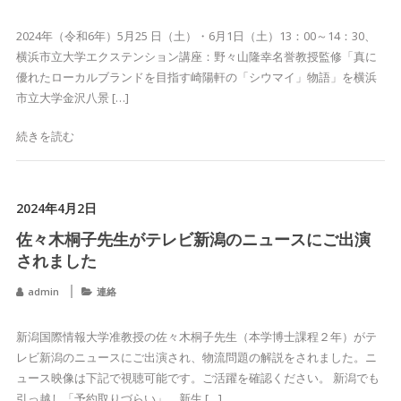
2024年（令和6年）5月25 日（土）・6月1日（土）13：00～14：30、
横浜市立大学エクステンション講座：野々山隆幸名誉教授監修「真に
優れたローカルブランドを目指す崎陽軒の「シウマイ」物語」を横浜
市立大学金沢八景 […]
続きを読む
2024年4月2日
佐々木桐子先生がテレビ新潟のニュースにご出演
されました
admin
連絡
新潟国際情報大学准教授の佐々木桐子先生（本学博士課程２年）がテ
レビ新潟のニュースにご出演され、物流問題の解説をされました。ニ
ュース映像は下記で視聴可能です。ご活躍を確認ください。 新潟でも
引っ越し「予約取りづらい」 新生 […]