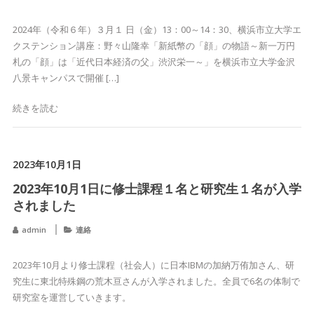
2024年（令和６年）３月１ 日（金）13：00～14：30、横浜市立大学エ
クステンション講座：野々山隆幸「新紙幣の「顔」の物語～新一万円
札の「顔」は「近代日本経済の父」渋沢栄一～」を横浜市立大学金沢
八景キャンパスで開催 […]
続きを読む
2023年10月1日
2023年10月1日に修士課程１名と研究生１名が入学
されました
admin
連絡
2023年10月より修士課程（社会人）に日本IBMの加納万侑加さん、研
究生に東北特殊鋼の荒木亘さんが入学されました。全員で6名の体制で
研究室を運営していきます。