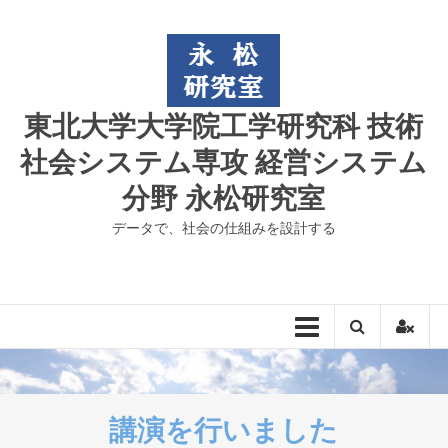
コ
ン
テ
ン
ツ
東北大学大学院工学研究科 技術
へ
ス
社会システム専攻 経営システム
キ
分野 永松研究室
ッ
プ
データで、社会の仕組みを設計する
講演を行いました