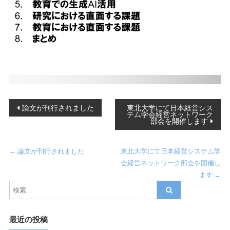
投
論文が刊行されました
東北大学にて日本経営シス
テム学会経営ネットワーク
部会を開催します
稿
ナ
←
論文が刊行されました
東北大学にて日本経営システム学
ビ
会経営ネットワーク部会を開催し
ます
→
ゲ
ー
最近の投稿
シ