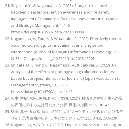
Suginishi, Y., & Nagamatsu, A. (2023). Study on relationship
between disaster prevention awareness and fire safety
management of commercial facilities. Innovations in Business
and Strategic Management, 1, 1–6.
https://doi.org/10.61577/ibsm.2023.100004
Nagamatsu, A., Tou, Y., & Watanabe, C. (2023). Effectively connect
acquired technology to innovation over a long period.
International Journal of Managing Information Technology, 15(1–
2), 33–47. https://doi.org/10.5121/ijmit.2023.15203
Shibata, N., Sihong, C., Nagamatsu, A., & Sakurai, S. (2022). An
analysis of the effects of package design alterations for tea-
based beverages. International Journal of Japan Association for
Management Systems, 13, 13–17.
https://doi.org/10.14790/ijams.14.13
坂本, 秀樹, 永松, 陽明, & 安川, 文朗. (2021). 難聴者の福祉と生活の質
の評価に関する先行研究メタ分析. 厚生の指標, 68(6), 36–42.
柴田, 典子, & 永松, 陽明. (2021). 大学マーケティング教育におけるデ
ザイン思考適用の研究. 日本経営システム学会誌, 37(3), 232–239.
Nagamatsu, A., & Tou, Y. (2019). Empirical analysis on utilizing the