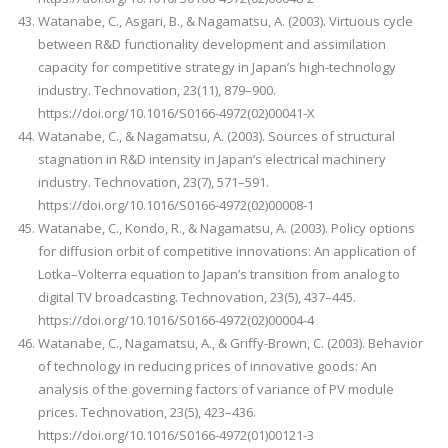
Watanabe, C., Asgari, B., & Nagamatsu, A. (2003). Virtuous cycle
between R&D functionality development and assimilation
capacity for competitive strategy in Japan’s high-technology
industry. Technovation, 23(11), 879–900.
https://doi.org/10.1016/S0166-4972(02)00041-X
Watanabe, C., & Nagamatsu, A. (2003). Sources of structural
stagnation in R&D intensity in Japan’s electrical machinery
industry. Technovation, 23(7), 571–591.
https://doi.org/10.1016/S0166-4972(02)00008-1
Watanabe, C., Kondo, R., & Nagamatsu, A. (2003). Policy options
for diffusion orbit of competitive innovations: An application of
Lotka–Volterra equation to Japan’s transition from analog to
digital TV broadcasting. Technovation, 23(5), 437–445.
https://doi.org/10.1016/S0166-4972(02)00004-4
Watanabe, C., Nagamatsu, A., & Griffy-Brown, C. (2003). Behavior
of technology in reducing prices of innovative goods: An
analysis of the governing factors of variance of PV module
prices. Technovation, 23(5), 423–436.
https://doi.org/10.1016/S0166-4972(01)00121-3