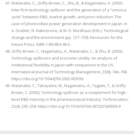
Watanabe, C., Griffy-Brown, C., Zhu, B., & Nagamatsu, A. (2002).
Inter-firm technology spillover and the generation of a “virtuous
cycle” between R&D, market growth, and price reduction: The
case of photovoltaic power generation development in Japan. In
A. Grubler, N. Nakicenovic, & W. D. Nordhaus (Eds.), Technological
change and the environment (pp. 127–159). Resources for the
Future Press. ISBN 1-891853-46-5.
Griffy-Brown, C., Nagamatsu, A., Watanabe, C., & Zhu, B. (2002).
Technology spillovers and economic vitality: An analysis of
institutional flexibility in Japan with comparison to the US.
International Journal of Technology Management, 23(8), 746–768.
https://doi.org/10.1504/IJTM.2002.003036
Watanabe, C., Takayama, M., Nagamatsu, A., Tagami, T., & Griffy-
Brown, C. (2002). Technology spillover as a complement for high-
level R&D intensity in the pharmaceutical industry. Technovation,
22(4), 245–258. https://doi.org/10.1016/S0166-4972(01)00004-9