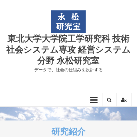
コ
ン
テ
ン
ツ
東北大学大学院工学研究科 技術
へ
ス
社会システム専攻 経営システム
キ
分野 永松研究室
ッ
プ
データで、社会の仕組みを設計する
研究紹介