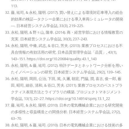
113.
藤, 祐司, & 永松, 陽明. (2017). 買い替えによる環境対応車導入の総合
的効果の検証―タクシー企業における導入車両シミュレータの開発
―. 日本経営システム学会誌, 33(3), 219–225.
永松, 陽明, & 野々山, 隆幸. (2014). 商・経営学部における情報教育の
充実. 日本経営システム学会誌, 30(3), 237–243.
永松, 陽明, 中條, 武志, & 谷口, 芳夫. (2013). 業務プロセスにおける不
具合情報の有効活用の研究. 日本品質管理学会誌「品質」, 43(1),
143–151. https://doi.org/10.20684/quality.43.1_143
永松, 陽明, & 藤, 祐司. (2012). 特許データとネットワーク分析を用い
たイノベーションの研究. 日本経営システム学会誌, 29(2), 139–145.
永松, 陽明, 岡田, 公治, 下田, 篤, 久邇, 朝宏, 門脇, 潤, 喜古, 俊一郎, 薮
田, 昭司, 細谷, 清和, & 谷口, 芳夫. (2011). 業務プロセスのベストプラ
クティス表現方法とライブラリの構築. プロジェクトマネジメント
学会誌, 13(1), 22–27. https://doi.org/10.14914/spmj.13.1_22
藤, 祐司, & 永松, 陽明. (2010). 日本の電気機械企業における研究開発
の多様性と収益構造との関係分析. 日本経営システム学会誌, 27(2),
63–70.
永松, 陽明, & 藤, 祐司. (2010). 日本の電気機械企業における技術の多