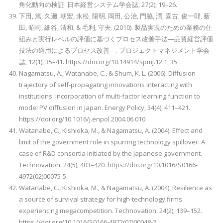
角化動向の検証. 日本経営システム学会誌, 27(2), 19–26.
下田, 篤, 久邇, 朝宏, 永松, 陽明, 岡田, 公治, 門脇, 潤, 喜古, 俊一郎, 薮
田, 昭司, 細谷, 清和, & 毛利, 守夫. (2010). 製品実現のための業務の仕
組みと実行レベルの評価に基づくプロセス改善手法―品質経営評価
技法の適用によるプロセス改善―. プロジェクトマネジメント学会
誌, 12(1), 35–41. https://doi.org/10.14914/spmj.12.1_35
Nagamatsu, A., Watanabe, C., & Shum, K. L. (2006). Diffusion
trajectory of self-propagating innovations interacting with
institutions: Incorporation of multi-factor learning function to
model PV diffusion in Japan. Energy Policy, 34(4), 411–421.
https://doi.org/10.1016/j.enpol.2004.06.010
Watanabe, C., Kishioka, M., & Nagamatsu, A. (2004). Effect and
limit of the government role in spurring technology spillover: A
case of R&D consortia initiated by the Japanese government.
Technovation, 24(5), 403–420. https://doi.org/10.1016/S0166-
4972(02)00075-5
Watanabe, C., Kishioka, M., & Nagamatsu, A. (2004). Resilience as
a source of survival strategy for high-technology firms
experiencing megacompetition. Technovation, 24(2), 139–152.
https://doi.org/10.1016/S0166-4972(02)00048-2