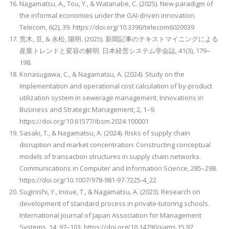
Nagamatsu, A., Tou, Y., & Watanabe, C. (2025). New paradigm of
the informal economies under the GAI-driven innovation.
Telecom, 6(2), 39. https://doi.org/10.3390/telecom6020039
荒木, 亘, & 永松, 陽明. (2025). 新聞記事のテキストマイニングによる
産業トレンドと変容の解明. 日本経営システム学会誌, 41(3), 179–
198.
Konasugawa, C., & Nagamatsu, A. (2024). Study on the
implementation and operational cost calculation of by-product
utilization system in sewerage management. Innovations in
Business and Strategic Management, 2, 1–9.
https://doi.org/10.61577/ibsm.2024.100001
Sasaki, T., & Nagamatsu, A. (2024). Risks of supply chain
disruption and market concentration: Constructing conceptual
models of transaction structures in supply chain networks.
Communications in Computer and Information Science, 285–298.
https://doi.org/10.1007/978-981-97-7225-4_22
Suginishi, Y., Inoue, T., & Nagamatsu, A. (2023). Research on
development of standard process in private-tutoring schools.
International Journal of Japan Association for Management
Systems, 14, 97–103. https://doi.org/10.14790/ijams.15.97