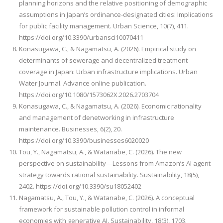
planning horizons and the relative positioning of demographic
assumptions in Japan’s ordinance-designated cities: Implications
for public facility management. Urban Science, 10(7), 411.
https://doi.org/10.3390/urbansci10070411
Konasugawa, C., & Nagamatsu, A. (2026). Empirical study on
determinants of sewerage and decentralized treatment
coverage in Japan: Urban infrastructure implications. Urban
Water Journal. Advance online publication.
https://doi.org/10.1080/1573062X.2026.2703704
Konasugawa, C., & Nagamatsu, A. (2026). Economic rationality
and management of denetworking in infrastructure
maintenance. Businesses, 6(2), 20.
https://doi.org/10.3390/businesses6020020
Tou, Y., Nagamatsu, A., & Watanabe, C. (2026). The new
perspective on sustainability—Lessons from Amazon’s AI agent
strategy towards rational sustainability. Sustainability, 18(5),
2402. https://doi.org/10.3390/su18052402
Nagamatsu, A., Tou, Y., & Watanabe, C. (2026). A conceptual
framework for sustainable pollution control in informal
economies with generative AI. Sustainability, 18(3), 1703.