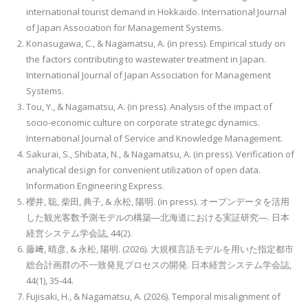
international tourist demand in Hokkaido. International Journal
of Japan Association for Management Systems.
Konasugawa, C., & Nagamatsu, A. (in press). Empirical study on
the factors contributing to wastewater treatment in Japan.
International Journal of Japan Association for Management
Systems.
Tou, Y., & Nagamatsu, A. (in press). Analysis of the impact of
socio-economic culture on corporate strategic dynamics.
International Journal of Service and Knowledge Management.
Sakurai, S., Shibata, N., & Nagamatsu, A. (in press). Verification of
analytical design for convenient utilization of open data.
Information Engineering Express.
櫻井, 聡, 柴田, 典子, & 永松, 陽明. (in press). オープンデータを活用
した観光客数予測モデルの構築―北海道における実証研究―. 日本
経営システム学会誌, 44(2).
藤﨑, 晴彦, & 永松, 陽明. (2026). 大規模言語モデルを用いた指定都市
総合計画群の不一致発見プロセスの開発. 日本経営システム学会誌,
44(1), 35-44.
Fujisaki, H., & Nagamatsu, A. (2026). Temporal misalignment of