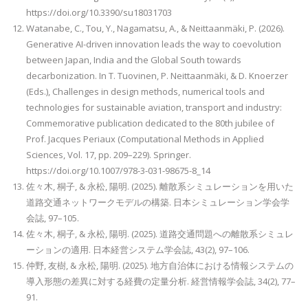
https://doi.org/10.3390/su18031703
Watanabe, C., Tou, Y., Nagamatsu, A., & Neittaanmäki, P. (2026).
Generative AI-driven innovation leads the way to coevolution
between Japan, India and the Global South towards
decarbonization. In T. Tuovinen, P. Neittaanmäki, & D. Knoerzer
(Eds.), Challenges in design methods, numerical tools and
technologies for sustainable aviation, transport and industry:
Commemorative publication dedicated to the 80th jubilee of
Prof. Jacques Periaux (Computational Methods in Applied
Sciences, Vol. 17, pp. 209–229). Springer.
https://doi.org/10.1007/978-3-031-98675-8_14
佐々木, 桐子, & 永松, 陽明. (2025). 離散系シミュレーションを用いた
道路交通ネットワークモデルの構築. 日本シミュレーション学会学
会誌, 97–105.
佐々木, 桐子, & 永松, 陽明. (2025). 道路交通問題への離散系シミュレ
ーションの適用. 日本経営システム学会誌, 43(2), 97–106.
仲野, 友樹, & 永松, 陽明. (2025). 地方自治体における情報システムの
導入形態の差異に対する経費の定量分析. 経営情報学会誌, 34(2), 77–
91.