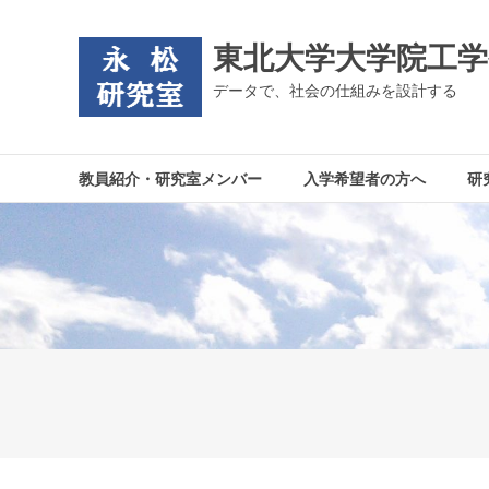
コ
ン
東北大学大学院工学
テ
ン
データで、社会の仕組みを設計する
ツ
へ
ス
教員紹介・研究室メンバー
入学希望者の方へ
研
キ
ッ
プ